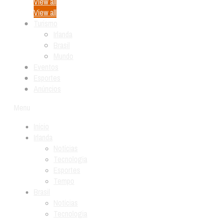
View all
View all
Turismo
Irlanda
Brasil
Mundo
Eventos
Esportes
Anúncios
Menu
Início
Irlanda
Notícias
Tecnologia
Esportes
Tempo
Brasil
Notícias
Tecnologia