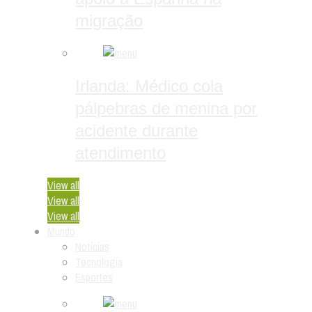
migração
Irlanda: Médico cola
pálpebras de menina por
acidente durante
atendimento
View all
View all
View all
Mundo
Notícias
Tecnologia
Esportes