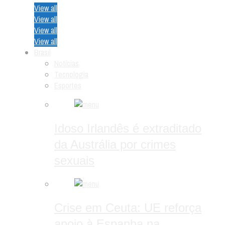
View all
View all
View all
View all
Brasil
Notícias
Tecnologia
Esportes
Idoso Irlandês é extraditado
da Austrália por crimes
sexuais
Crise em Ceuta: UE reforça
apoio à Espanha na