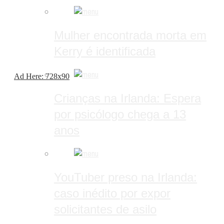
Mulher encontrada morta em
Kerry é identificada
Ad Here: 728x90
Crianças na Irlanda: Espera
por psicólogo chega a 13
anos
YouTuber preso na Irlanda:
caso inédito por expor
solicitantes de asilo