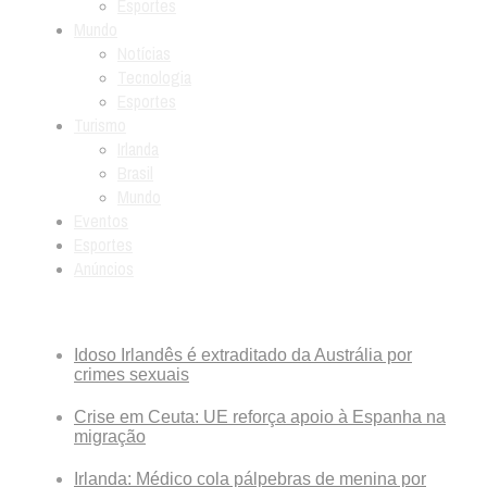
Esportes
Mundo
Notícias
Tecnologia
Esportes
Turismo
Irlanda
Brasil
Mundo
Eventos
Esportes
Anúncios
Breaking News
Idoso Irlandês é extraditado da Austrália por
crimes sexuais
Crise em Ceuta: UE reforça apoio à Espanha na
migração
Irlanda: Médico cola pálpebras de menina por