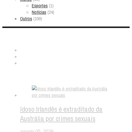
Esportes
(1)
Notícias
(24)
Outros
(109)
Nos ache:
Notícias aleatórias
Idoso Irlandês é extraditado da
Austrália por crimes sexuais
agosto 05, 2026