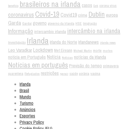
brasileiros na irlanda
casos
corona virus
benefício
Cork
Covid-19
Dublin
coronavirus
Covid19
crime
europa
Garda
governo
Gardaí
governo da Irlanda
HSE
Imigração
intercâmbio na irlanda
Informação
intercambio irlanda
Irlanda
Irlandanews
Irlanda do Norte
Investigação
irlanda news
Lockdown
Leo Varadkar
Met Eireann
morte
mortes
Micheál Martin
Notícia
noticia em Português
notícias da Irlanda
Notícias
Notícias em português
Previsão do tempo
primavera
restrições
vacina
ucrânia
quarentena
Refugiados
saúde
ryanair
Irlanda
Brasil
Mundo
Turismo
Anúncios
Esportes
Privacy Policy
Cookie Policy (EU)