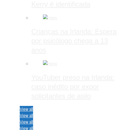
Kerry é identificada
Crianças na Irlanda: Espera
por psicólogo chega a 13
anos
YouTuber preso na Irlanda:
caso inédito por expor
solicitantes de asilo
View all
View all
View all
View all