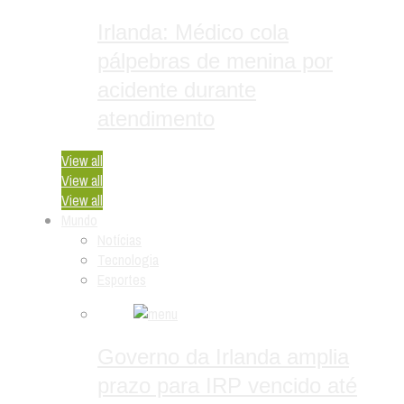
Irlanda: Médico cola
pálpebras de menina por
acidente durante
atendimento
View all
View all
View all
Mundo
Notícias
Tecnologia
Esportes
Governo da Irlanda amplia
prazo para IRP vencido até