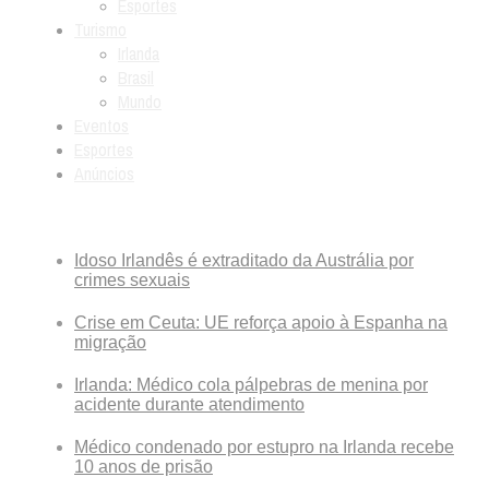
Esportes
Turismo
Irlanda
Brasil
Mundo
Eventos
Esportes
Anúncios
Breaking News
Idoso Irlandês é extraditado da Austrália por
crimes sexuais
Crise em Ceuta: UE reforça apoio à Espanha na
migração
Irlanda: Médico cola pálpebras de menina por
acidente durante atendimento
Médico condenado por estupro na Irlanda recebe
10 anos de prisão