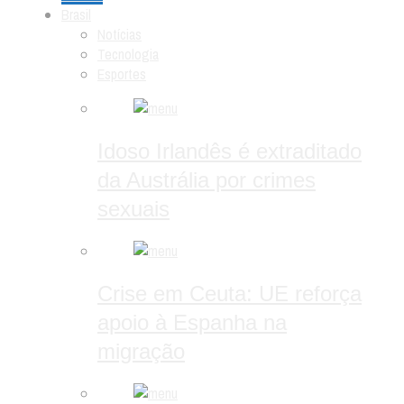
Brasil
Notícias
Tecnologia
Esportes
Idoso Irlandês é extraditado
da Austrália por crimes
sexuais
Crise em Ceuta: UE reforça
apoio à Espanha na
migração