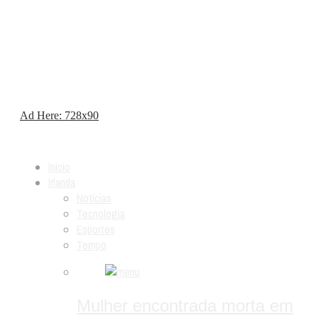
Ad Here: 728x90
Início
Irlanda
Notícias
Tecnologia
Esportes
Tempo
Mulher encontrada morta em