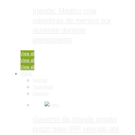
Irlanda: Médico cola
pálpebras de menina por
acidente durante
atendimento
View all
View all
View all
Mundo
Notícias
Tecnologia
Esportes
Governo da Irlanda amplia
prazo para IRP vencido até