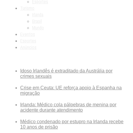
Esportes
Turismo
Irlanda
Brasil
Mundo
Eventos
Esportes
Anúncios
Breaking News
Idoso Irlandês é extraditado da Austrália por
crimes sexuais
Crise em Ceuta: UE reforça apoio à Espanha na
migração
Irlanda: Médico cola pálpebras de menina por
acidente durante atendimento
Médico condenado por estupro na Irlanda recebe
10 anos de prisão