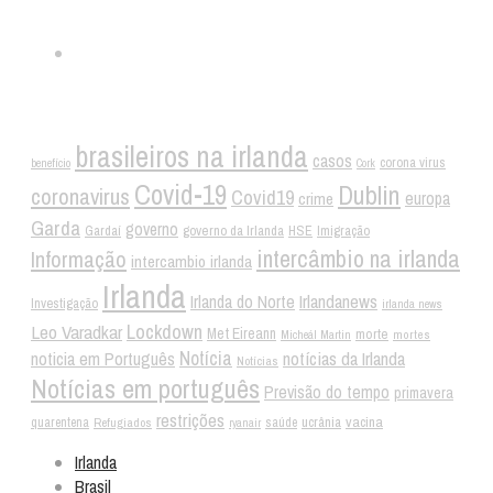
Twitter
Tags
brasileiros na irlanda
casos
corona virus
benefício
Cork
Covid-19
Dublin
coronavirus
Covid19
crime
europa
Garda
governo
Gardaí
governo da Irlanda
HSE
Imigração
intercâmbio na irlanda
Informação
intercambio irlanda
Irlanda
Irlandanews
Irlanda do Norte
Investigação
irlanda news
Lockdown
Leo Varadkar
Met Eireann
morte
mortes
Micheál Martin
Notícia
noticia em Português
notícias da Irlanda
Notícias
Notícias em português
Previsão do tempo
primavera
restrições
vacina
ucrânia
quarentena
Refugiados
saúde
ryanair
Irlanda
Brasil