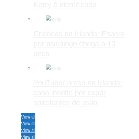
Kerry é identificada
Crianças na Irlanda: Espera
por psicólogo chega a 13
anos
YouTuber preso na Irlanda:
caso inédito por expor
solicitantes de asilo
View all
View all
View all
View all