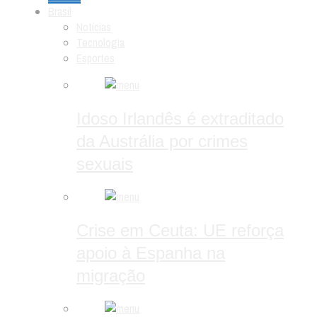
Brasil
Notícias
Tecnologia
Esportes
Idoso Irlandês é extraditado
da Austrália por crimes
sexuais
Crise em Ceuta: UE reforça
apoio à Espanha na
migração