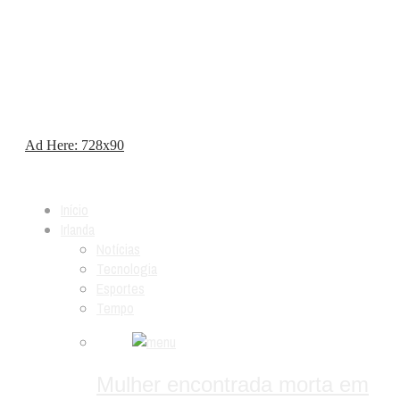
Ad Here: 728x90
Início
Irlanda
Notícias
Tecnologia
Esportes
Tempo
Mulher encontrada morta em