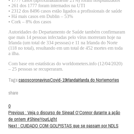
• 1777 casos (aproximadamente 21%) foram hospitalizados
• 261 dos 1777 foram internados na UTI
• 2312 dos 8496 casos estão ligados a profissionais de saúde
• Há mais casos em Dublin – 53%
• Cork – 8% dos casos
Autoridades do Departamento de Saúde também confirmaram
que mais 14 pessoas infectadas pelo vírus morreram hoje na
Irlanda (um total de 334 pessoas) e 11 na Irlanda do Norte
(118 no total), resultando em um total de 452 mortes em toda
a ilha.
Com base em estatísticas do worldometers.info (12/04/2020)
– 25 pessoas se recuperaram.
Tags:
casos
coronavirus
Covid-19
Irlanda
Irlanda do Norte
mortes
share
0
Previous :
Veja o discurso de Sinead O’Connor durante a ação
de ontem #ShineYourLight
Next :
CUIDADO COM GOLPISTAS que se passam por NDLS