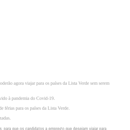
derão agora viajar para os países da Lista Verde sem serem
devido à pandemia do Covid-19.
 férias para os países da Lista Verde.
zadas.
 para que os candidatos a emprego que desejam viajar para