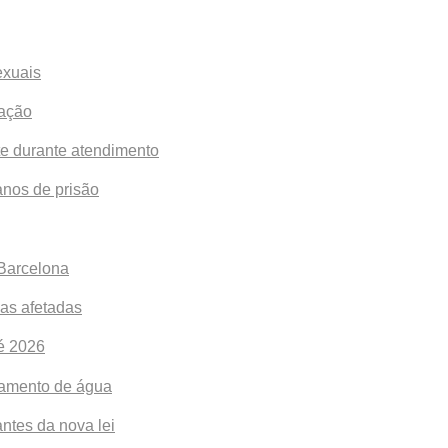
exuais
ração
te durante atendimento
anos de prisão
 Barcelona
eas afetadas
té 2026
onamento de água
ntes da nova lei