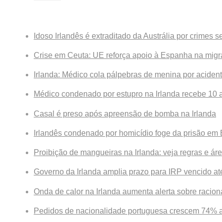
Breaking News
Idoso Irlandês é extraditado da Austrália por crimes s
Crise em Ceuta: UE reforça apoio à Espanha na mig
Irlanda: Médico cola pálpebras de menina por aciden
Médico condenado por estupro na Irlanda recebe 10 
Casal é preso após apreensão de bomba na Irlanda
Irlandês condenado por homicídio foge da prisão em
Proibição de mangueiras na Irlanda: veja regras e ár
Governo da Irlanda amplia prazo para IRP vencido a
Onda de calor na Irlanda aumenta alerta sobre raci
Pedidos de nacionalidade portuguesa crescem 74% a