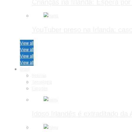
Crianças na Irlanda: Espera por
YouTuber preso na Irlanda: caso 
View all
View all
View all
View all
Brasil
Notícias
Tecnologia
Esportes
Idoso Irlandês é extraditado da 