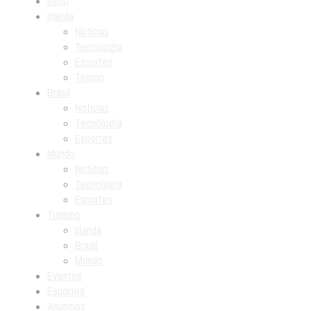
Início
Irlanda
Notícias
Tecnologia
Esportes
Tempo
Brasil
Notícias
Tecnologia
Esportes
Mundo
Notícias
Tecnologia
Esportes
Turismo
Irlanda
Brasil
Mundo
Eventos
Esportes
Anúncios