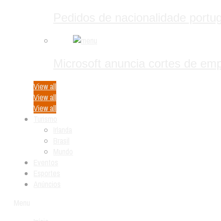
Pedidos de nacionalidade portu
Microsoft anuncia cortes de emp
View all
View all
View all
Turismo
Irlanda
Brasil
Mundo
Eventos
Esportes
Anúncios
Menu