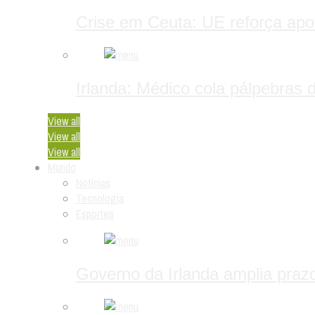
Crise em Ceuta: UE reforça ap
Irlanda: Médico cola pálpebras 
View all
View all
View all
Mundo
Notícias
Tecnologia
Esportes
Governo da Irlanda amplia praz