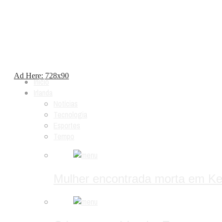
Ad Here: 728x90
Início
Irlanda
Notícias
Tecnologia
Esportes
Tempo
Mulher encontrada morta em Kerr