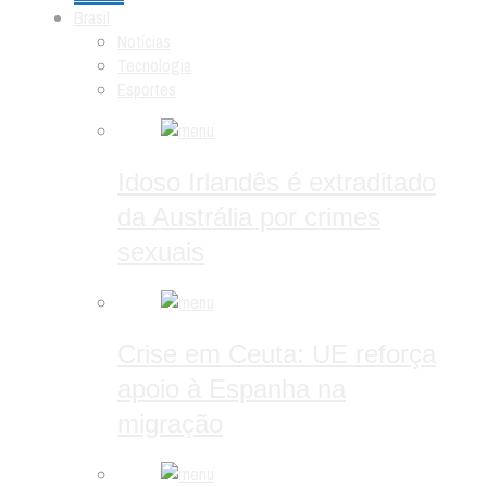
Brasil
Notícias
Tecnologia
Esportes
Idoso Irlandês é extraditado
da Austrália por crimes
sexuais
Crise em Ceuta: UE reforça
apoio à Espanha na
migração