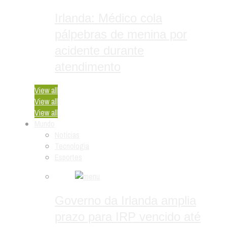
Irlanda: Médico cola
pálpebras de menina por
acidente durante
atendimento
View all
View all
View all
Mundo
Notícias
Tecnologia
Esportes
Governo da Irlanda amplia
prazo para IRP vencido até