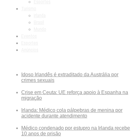
Esportes
Turismo
Irlanda
Brasil
Mundo
Eventos
Esportes
Anúncios
Breaking News
Idoso Irlandês é extraditado da Austrália por
crimes sexuais
Crise em Ceuta: UE reforça apoio à Espanha na
migração
Irlanda: Médico cola pálpebras de menina por
acidente durante atendimento
Médico condenado por estupro na Irlanda recebe
10 anos de prisão