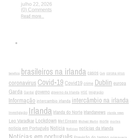
julho 22, 2026
(0) Comments
Read more...
Twitter
Tags
brasileiros na irlanda
casos
corona virus
benefício
Cork
Covid-19
Dublin
coronavirus
Covid19
crime
europa
Garda
governo
Gardaí
governo da Irlanda
HSE
Imigração
intercâmbio na irlanda
Informação
intercambio irlanda
Irlanda
Irlandanews
Irlanda do Norte
Investigação
irlanda news
Lockdown
Leo Varadkar
Met Eireann
morte
mortes
Micheál Martin
Notícia
noticia em Português
notícias da Irlanda
Notícias
Notícias em português
Previsão do tempo
primavera