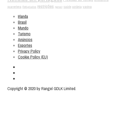
restrições
vacina
ucrânia
quarentena
Refugiados
saúde
ryanair
Irlanda
Brasil
Mundo
Turismo
Anúncios
Esportes
Privacy Policy
Cookie Policy (EU)
Copyright © 2020 by Rangel GDLK Limited.