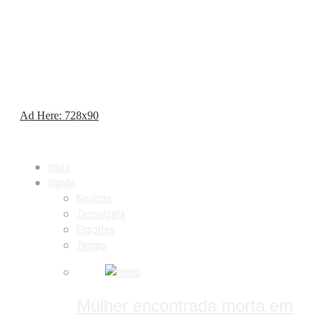
Ad Here: 728x90
Início
Irlanda
Notícias
Tecnologia
Esportes
Tempo
Mulher encontrada morta em