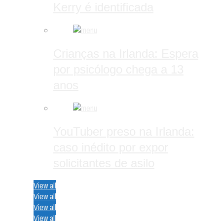
Kerry é identificada
Crianças na Irlanda: Espera
por psicólogo chega a 13
anos
YouTuber preso na Irlanda:
caso inédito por expor
solicitantes de asilo
View all
View all
View all
View all