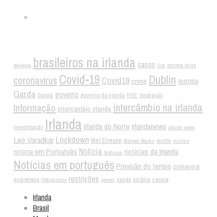
Tags
brasileiros na irlanda
casos
corona virus
benefício
Cork
Covid-19
Dublin
coronavirus
Covid19
crime
europa
Garda
governo
Gardaí
governo da Irlanda
HSE
Imigração
intercâmbio na irlanda
Informação
intercambio irlanda
Irlanda
Irlandanews
Irlanda do Norte
Investigação
irlanda news
Lockdown
Leo Varadkar
Met Eireann
morte
mortes
Micheál Martin
Notícia
noticia em Português
notícias da Irlanda
Notícias
Notícias em português
Previsão do tempo
primavera
restrições
vacina
ucrânia
quarentena
Refugiados
saúde
ryanair
Irlanda
Brasil