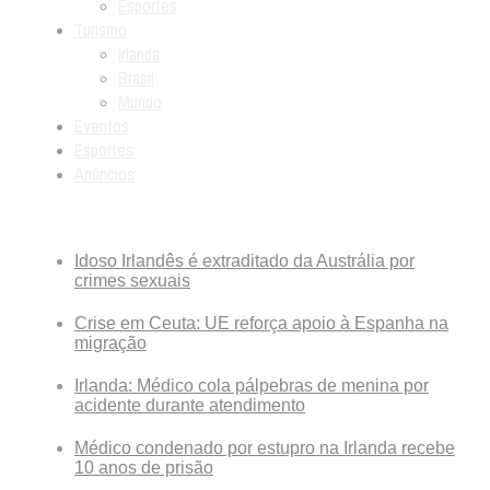
Esportes
Turismo
Irlanda
Brasil
Mundo
Eventos
Esportes
Anúncios
Breaking News
Idoso Irlandês é extraditado da Austrália por
crimes sexuais
Crise em Ceuta: UE reforça apoio à Espanha na
migração
Irlanda: Médico cola pálpebras de menina por
acidente durante atendimento
Médico condenado por estupro na Irlanda recebe
10 anos de prisão