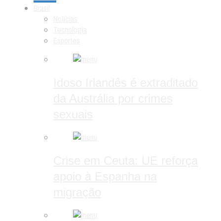
Brasil
Notícias
Tecnologia
Esportes
Idoso Irlandês é extraditado
da Austrália por crimes
sexuais
Crise em Ceuta: UE reforça
apoio à Espanha na
migração