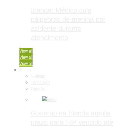
Irlanda: Médico cola
pálpebras de menina por
acidente durante
atendimento
View all
View all
View all
Mundo
Notícias
Tecnologia
Esportes
Governo da Irlanda amplia
prazo para IRP vencido até