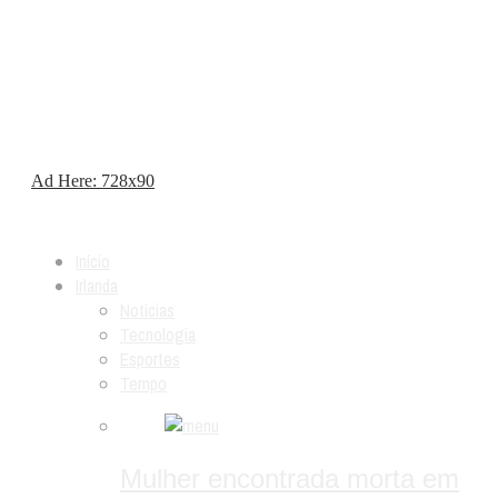
Ad Here: 728x90
Início
Irlanda
Notícias
Tecnologia
Esportes
Tempo
Mulher encontrada morta em