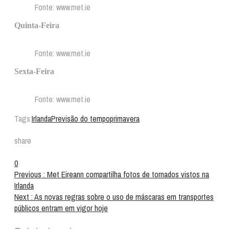
Fonte: www.met.ie
Quinta-Feira
Fonte: www.met.ie
Sexta-Feira
Fonte: www.met.ie
Tags:
Irlanda
Previsão do tempo
primavera
share
0
Previous :
Met Eireann compartilha fotos de tornados vistos na
Irlanda
Next :
As novas regras sobre o uso de máscaras em transportes
públicos entram em vigor hoje