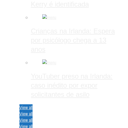
Kerry é identificada
Crianças na Irlanda: Espera
por psicólogo chega a 13
anos
YouTuber preso na Irlanda:
caso inédito por expor
solicitantes de asilo
View all
View all
View all
View all