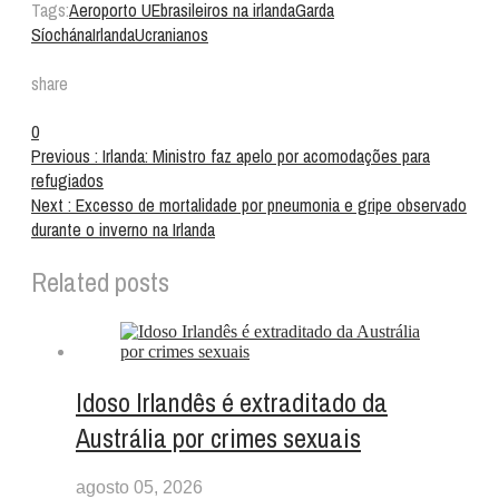
Tags:
Aeroporto UE
brasileiros na irlanda
Garda
Síochána
Irlanda
Ucranianos
share
0
Previous :
Irlanda: Ministro faz apelo por acomodações para
refugiados
Next :
Excesso de mortalidade por pneumonia e gripe observado
durante o inverno na Irlanda
Related posts
Idoso Irlandês é extraditado da
Austrália por crimes sexuais
agosto 05, 2026