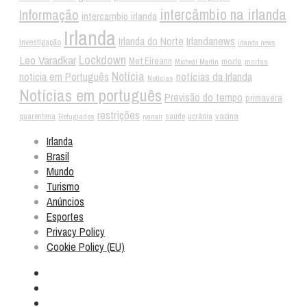
intercâmbio na irlanda
Informação
intercambio irlanda
Irlanda
Irlandanews
Irlanda do Norte
Investigação
irlanda news
Lockdown
Leo Varadkar
Met Eireann
morte
mortes
Micheál Martin
Notícia
noticia em Português
notícias da Irlanda
Notícias
Notícias em português
Previsão do tempo
primavera
restrições
vacina
ucrânia
quarentena
Refugiados
saúde
ryanair
Irlanda
Brasil
Mundo
Turismo
Anúncios
Esportes
Privacy Policy
Cookie Policy (EU)