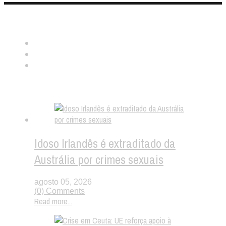
Nos ache:
Notícias aleatórias
Idoso Irlandês é extraditado da
Austrália por crimes sexuais
agosto 05, 2026
(0) Comments
Read more...