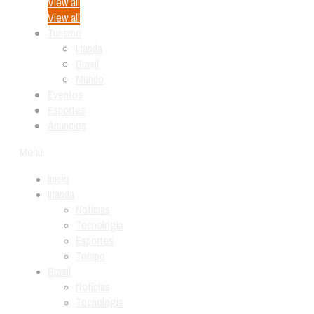
View all
View all
Turismo
Irlanda
Brasil
Mundo
Eventos
Esportes
Anúncios
Menu
Início
Irlanda
Notícias
Tecnologia
Esportes
Tempo
Brasil
Notícias
Tecnologia