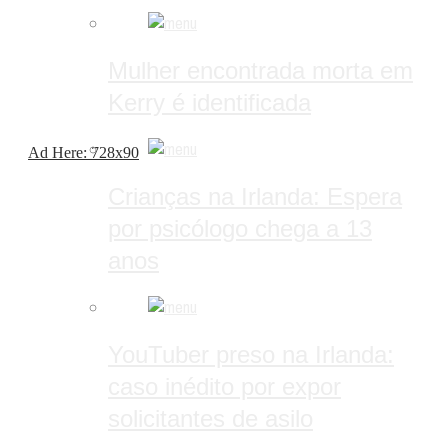
Mulher encontrada morta em
Kerry é identificada
Ad Here: 728x90
Crianças na Irlanda: Espera
por psicólogo chega a 13
anos
YouTuber preso na Irlanda:
caso inédito por expor
solicitantes de asilo