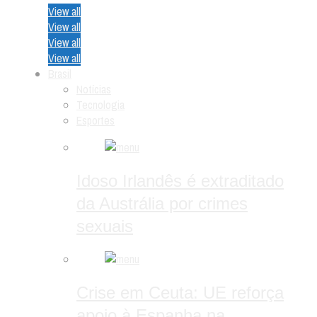
View all
View all
View all
View all
Brasil
Notícias
Tecnologia
Esportes
Idoso Irlandês é extraditado
da Austrália por crimes
sexuais
Crise em Ceuta: UE reforça
apoio à Espanha na