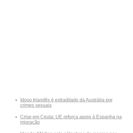
Breaking News
Idoso Irlandês é extraditado da Austrália por
crimes sexuais
Crise em Ceuta: UE reforça apoio à Espanha na
migração