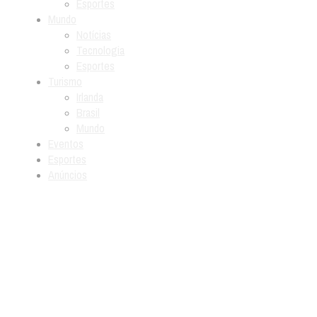
Esportes
Mundo
Notícias
Tecnologia
Esportes
Turismo
Irlanda
Brasil
Mundo
Eventos
Esportes
Anúncios