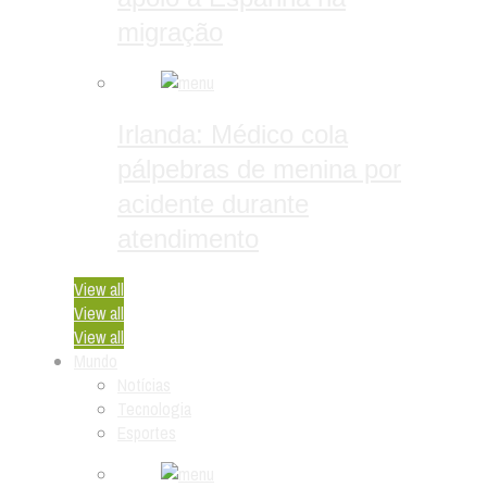
migração
Irlanda: Médico cola
pálpebras de menina por
acidente durante
atendimento
View all
View all
View all
Mundo
Notícias
Tecnologia
Esportes