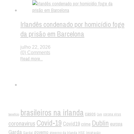
Irlandês condenado por homicídio foge
da prisão em Barcelona
julho 22, 2026
(0) Comments
Read more...
Twitter
Tags
brasileiros na irlanda
casos
corona virus
benefício
Cork
Covid-19
Dublin
coronavirus
Covid19
crime
europa
Garda
governo
Gardaí
governo da Irlanda
HSE
Imigração