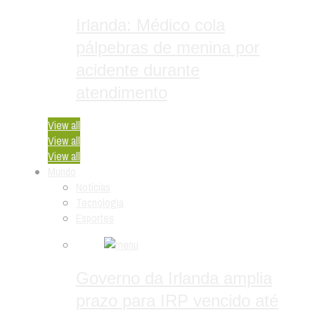
Irlanda: Médico cola
pálpebras de menina por
acidente durante
atendimento
View all
View all
View all
Mundo
Notícias
Tecnologia
Esportes
Governo da Irlanda amplia
prazo para IRP vencido até