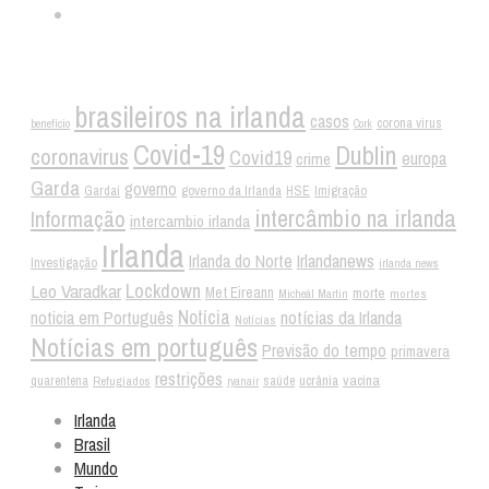
Tags
brasileiros na irlanda
casos
corona virus
benefício
Cork
Covid-19
Dublin
coronavirus
Covid19
crime
europa
Garda
governo
Gardaí
governo da Irlanda
HSE
Imigração
intercâmbio na irlanda
Informação
intercambio irlanda
Irlanda
Irlandanews
Irlanda do Norte
Investigação
irlanda news
Lockdown
Leo Varadkar
Met Eireann
morte
mortes
Micheál Martin
Notícia
noticia em Português
notícias da Irlanda
Notícias
Notícias em português
Previsão do tempo
primavera
restrições
vacina
ucrânia
quarentena
Refugiados
saúde
ryanair
Irlanda
Brasil
Mundo