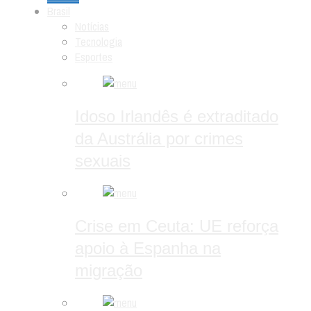
Brasil
Notícias
Tecnologia
Esportes
Idoso Irlandês é extraditado
da Austrália por crimes
sexuais
Crise em Ceuta: UE reforça
apoio à Espanha na
migração