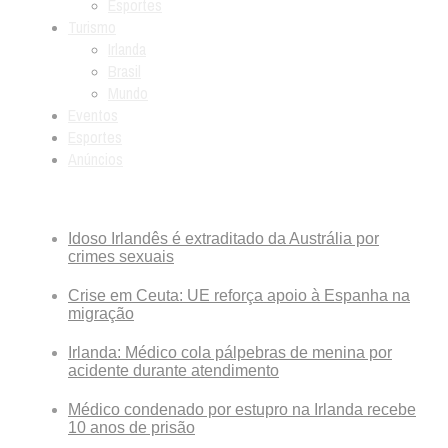
Esportes
Turismo
Irlanda
Brasil
Mundo
Eventos
Esportes
Anúncios
Breaking News
Idoso Irlandês é extraditado da Austrália por
crimes sexuais
Crise em Ceuta: UE reforça apoio à Espanha na
migração
Irlanda: Médico cola pálpebras de menina por
acidente durante atendimento
Médico condenado por estupro na Irlanda recebe
10 anos de prisão