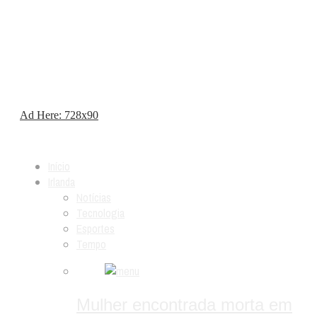
Ad Here: 728x90
Início
Irlanda
Notícias
Tecnologia
Esportes
Tempo
Mulher encontrada morta em