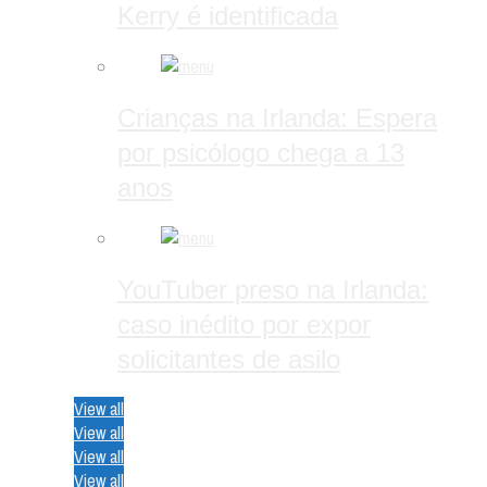
Kerry é identificada
Crianças na Irlanda: Espera
por psicólogo chega a 13
anos
YouTuber preso na Irlanda:
caso inédito por expor
solicitantes de asilo
View all
View all
View all
View all