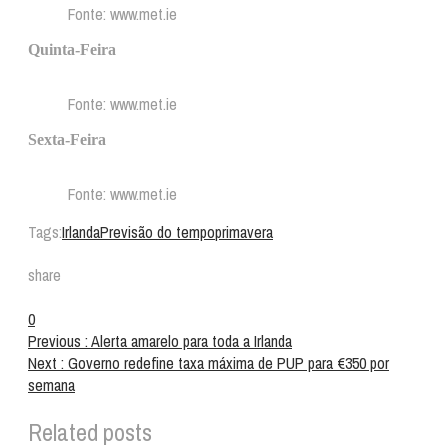
Fonte: www.met.ie
Quinta-Feira
Fonte: www.met.ie
Sexta-Feira
Fonte: www.met.ie
Tags:
Irlanda
Previsão do tempo
primavera
share
0
Previous :
Alerta amarelo para toda a Irlanda
Next :
Governo redefine taxa máxima de PUP para €350 por
semana
Related posts